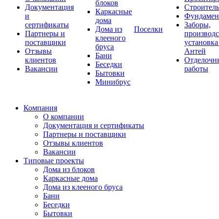
блоков
Документация
Строитель
Каркасные
и
Фундаме
дома
сертификаты
Заборы,
Дома из
Поселки
Партнеры и
производс
клееного
поставщики
установка
бруса
Отзывы
Антей
Бани
клиентов
Отделочн
Беседки
Вакансии
работы
Бытовки
Минибрус
Компания
О компании
Документация и сертификаты
Партнеры и поставщики
Отзывы клиентов
Вакансии
Типовые проекты
Дома из блоков
Каркасные дома
Дома из клееного бруса
Бани
Беседки
Бытовки