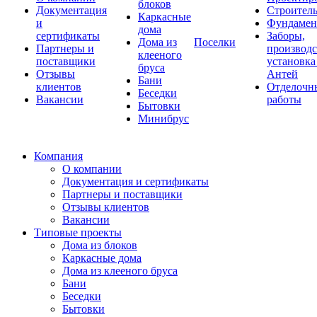
блоков
Документация
Строитель
Каркасные
и
Фундаме
дома
сертификаты
Заборы,
Дома из
Поселки
Партнеры и
производс
клееного
поставщики
установка
бруса
Отзывы
Антей
Бани
клиентов
Отделочн
Беседки
Вакансии
работы
Бытовки
Минибрус
Компания
О компании
Документация и сертификаты
Партнеры и поставщики
Отзывы клиентов
Вакансии
Типовые проекты
Дома из блоков
Каркасные дома
Дома из клееного бруса
Бани
Беседки
Бытовки