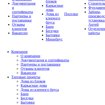
блоков
Документация
Строитель
Каркасные
и
Фундаме
дома
сертификаты
Заборы,
Дома из
Поселки
Партнеры и
производс
клееного
поставщики
установка
бруса
Отзывы
Антей
Бани
клиентов
Отделочн
Беседки
Вакансии
работы
Бытовки
Минибрус
Компания
О компании
Документация и сертификаты
Партнеры и поставщики
Отзывы клиентов
Вакансии
Типовые проекты
Дома из блоков
Каркасные дома
Дома из клееного бруса
Бани
Беседки
Бытовки