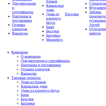
блоков
Документация
Строитель
Каркасные
и
Фундаме
дома
сертификаты
Заборы,
Дома из
Поселки
Партнеры и
производс
клееного
поставщики
установка
бруса
Отзывы
Антей
Бани
клиентов
Отделочн
Беседки
Вакансии
работы
Бытовки
Минибрус
Компания
О компании
Документация и сертификаты
Партнеры и поставщики
Отзывы клиентов
Вакансии
Типовые проекты
Дома из блоков
Каркасные дома
Дома из клееного бруса
Бани
Беседки
Бытовки