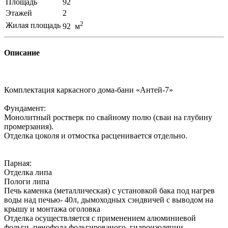
Площадь
92
Этажей
2
2
Жилая площадь
92 м
Описание
Комплектация каркасного дома-бани «Антей-7»
Фундамент:
Монолитный ростверк по свайному полю (сваи на глубину
промерзания).
Отделка цоколя и отмостка расценивается отдельно.
Парная:
Отделка липа
Пологи липа
Печь каменка (металлическая) с установкой бака под нагрев
воды над печью- 40л, дымоходных сэндвичей с выводом на
крышу и монтажа оголовка
Отделка осуществляется с применением алюминиевой
фольги, пенофола фольгированого, гидроизоляции