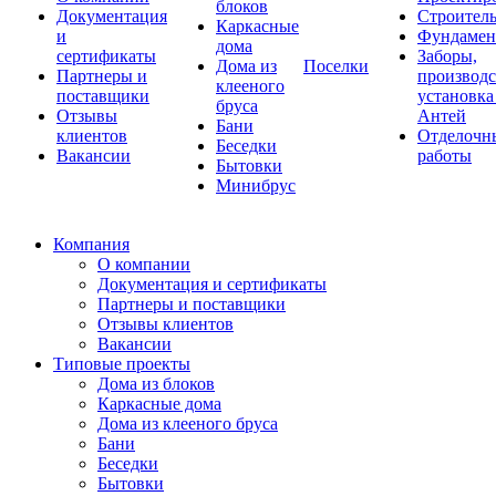
блоков
Документация
Строитель
Каркасные
и
Фундаме
дома
сертификаты
Заборы,
Дома из
Поселки
Партнеры и
производс
клееного
поставщики
установка
бруса
Отзывы
Антей
Бани
клиентов
Отделочн
Беседки
Вакансии
работы
Бытовки
Минибрус
Компания
О компании
Документация и сертификаты
Партнеры и поставщики
Отзывы клиентов
Вакансии
Типовые проекты
Дома из блоков
Каркасные дома
Дома из клееного бруса
Бани
Беседки
Бытовки