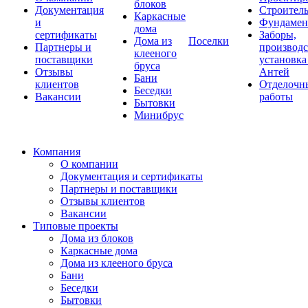
блоков
Документация
Строитель
Каркасные
и
Фундаме
дома
сертификаты
Заборы,
Дома из
Поселки
Партнеры и
производс
клееного
поставщики
установка
бруса
Отзывы
Антей
Бани
клиентов
Отделочн
Беседки
Вакансии
работы
Бытовки
Минибрус
Компания
О компании
Документация и сертификаты
Партнеры и поставщики
Отзывы клиентов
Вакансии
Типовые проекты
Дома из блоков
Каркасные дома
Дома из клееного бруса
Бани
Беседки
Бытовки