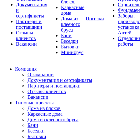
блоков
Документация
Строитель
Каркасные
и
Фундаме
дома
сертификаты
Заборы,
Дома из
Поселки
Партнеры и
производс
клееного
поставщики
установка
бруса
Отзывы
Антей
Бани
клиентов
Отделочн
Беседки
Вакансии
работы
Бытовки
Минибрус
Компания
О компании
Документация и сертификаты
Партнеры и поставщики
Отзывы клиентов
Вакансии
Типовые проекты
Дома из блоков
Каркасные дома
Дома из клееного бруса
Бани
Беседки
Бытовки