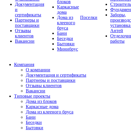
блоков
Документация
Строитель
Каркасные
и
Фундаме
дома
сертификаты
Заборы,
Дома из
Поселки
Партнеры и
производс
клееного
поставщики
установка
бруса
Отзывы
Антей
Бани
клиентов
Отделочн
Беседки
Вакансии
работы
Бытовки
Минибрус
Компания
О компании
Документация и сертификаты
Партнеры и поставщики
Отзывы клиентов
Вакансии
Типовые проекты
Дома из блоков
Каркасные дома
Дома из клееного бруса
Бани
Беседки
Бытовки