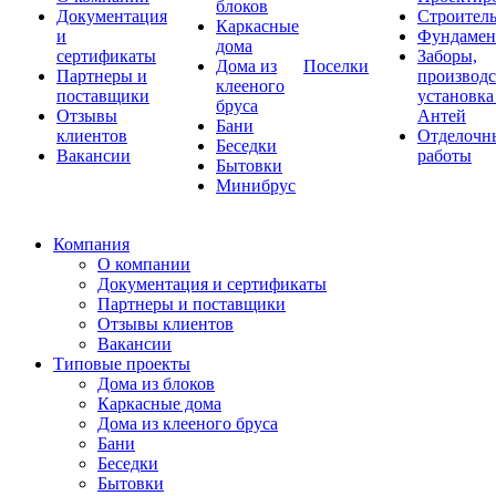
блоков
Документация
Строитель
Каркасные
и
Фундаме
дома
сертификаты
Заборы,
Дома из
Поселки
Партнеры и
производс
клееного
поставщики
установка
бруса
Отзывы
Антей
Бани
клиентов
Отделочн
Беседки
Вакансии
работы
Бытовки
Минибрус
Компания
О компании
Документация и сертификаты
Партнеры и поставщики
Отзывы клиентов
Вакансии
Типовые проекты
Дома из блоков
Каркасные дома
Дома из клееного бруса
Бани
Беседки
Бытовки