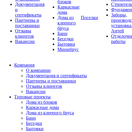
блоков
Документация
Строитель
Каркасные
и
Фундаме
дома
сертификаты
Заборы,
Дома из
Поселки
Партнеры и
производс
клееного
поставщики
установка
бруса
Отзывы
Антей
Бани
клиентов
Отделочн
Беседки
Вакансии
работы
Бытовки
Минибрус
Компания
О компании
Документация и сертификаты
Партнеры и поставщики
Отзывы клиентов
Вакансии
Типовые проекты
Дома из блоков
Каркасные дома
Дома из клееного бруса
Бани
Беседки
Бытовки