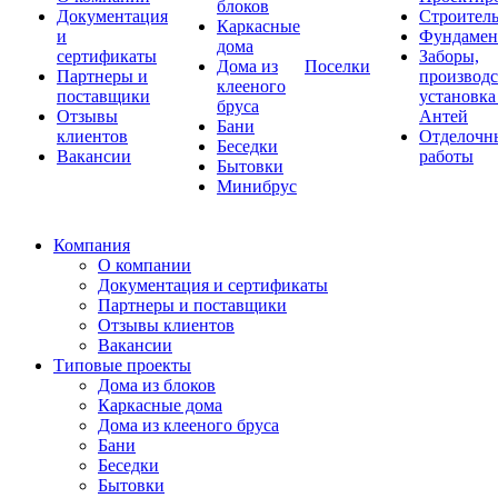
блоков
Документация
Строитель
Каркасные
и
Фундаме
дома
сертификаты
Заборы,
Дома из
Поселки
Партнеры и
производс
клееного
поставщики
установка
бруса
Отзывы
Антей
Бани
клиентов
Отделочн
Беседки
Вакансии
работы
Бытовки
Минибрус
Компания
О компании
Документация и сертификаты
Партнеры и поставщики
Отзывы клиентов
Вакансии
Типовые проекты
Дома из блоков
Каркасные дома
Дома из клееного бруса
Бани
Беседки
Бытовки