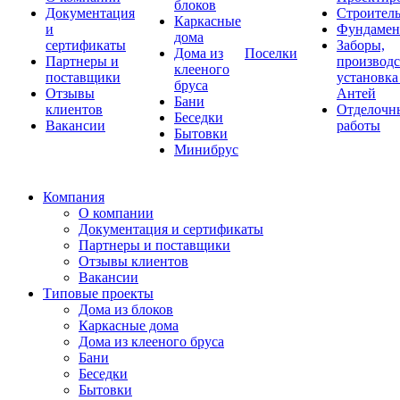
блоков
Документация
Строитель
Каркасные
и
Фундаме
дома
сертификаты
Заборы,
Дома из
Поселки
Партнеры и
производс
клееного
поставщики
установка
бруса
Отзывы
Антей
Бани
клиентов
Отделочн
Беседки
Вакансии
работы
Бытовки
Минибрус
Компания
О компании
Документация и сертификаты
Партнеры и поставщики
Отзывы клиентов
Вакансии
Типовые проекты
Дома из блоков
Каркасные дома
Дома из клееного бруса
Бани
Беседки
Бытовки