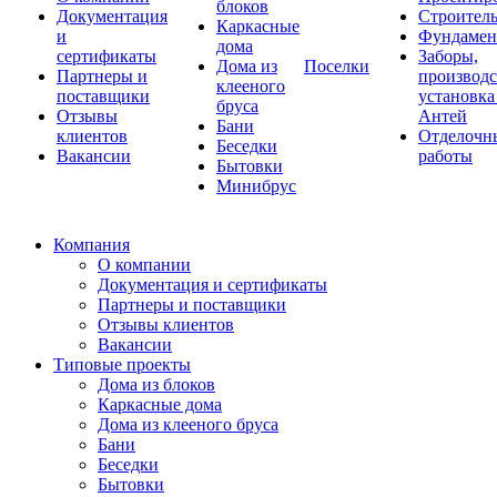
блоков
Документация
Строитель
Каркасные
и
Фундаме
дома
сертификаты
Заборы,
Дома из
Поселки
Партнеры и
производс
клееного
поставщики
установка
бруса
Отзывы
Антей
Бани
клиентов
Отделочн
Беседки
Вакансии
работы
Бытовки
Минибрус
Компания
О компании
Документация и сертификаты
Партнеры и поставщики
Отзывы клиентов
Вакансии
Типовые проекты
Дома из блоков
Каркасные дома
Дома из клееного бруса
Бани
Беседки
Бытовки