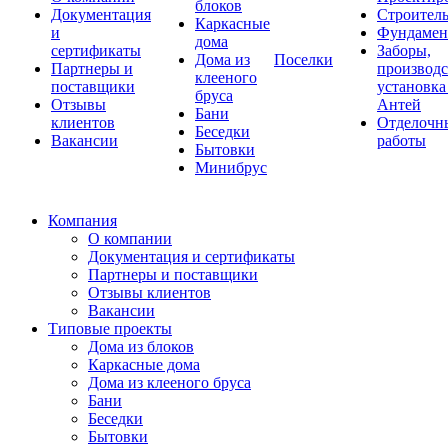
блоков
Документация
Строитель
Каркасные
и
Фундаме
дома
сертификаты
Заборы,
Дома из
Поселки
Партнеры и
производс
клееного
поставщики
установка
бруса
Отзывы
Антей
Бани
клиентов
Отделочн
Беседки
Вакансии
работы
Бытовки
Минибрус
Компания
О компании
Документация и сертификаты
Партнеры и поставщики
Отзывы клиентов
Вакансии
Типовые проекты
Дома из блоков
Каркасные дома
Дома из клееного бруса
Бани
Беседки
Бытовки