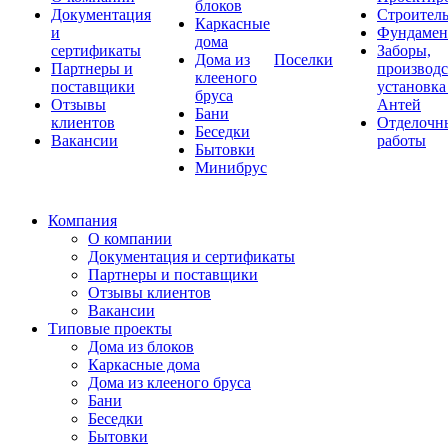
блоков
Документация
Строитель
Каркасные
и
Фундаме
дома
сертификаты
Заборы,
Дома из
Поселки
Партнеры и
производс
клееного
поставщики
установка
бруса
Отзывы
Антей
Бани
клиентов
Отделочн
Беседки
Вакансии
работы
Бытовки
Минибрус
Компания
О компании
Документация и сертификаты
Партнеры и поставщики
Отзывы клиентов
Вакансии
Типовые проекты
Дома из блоков
Каркасные дома
Дома из клееного бруса
Бани
Беседки
Бытовки